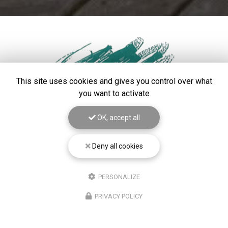
This site uses cookies and gives you control over what
you want to activate
OK, accept all
Deny all cookies
Paysagiste à Béthune
PERSONALIZE
20 rue de l'Égalité
62470 Camblain-Châtelain
PRIVACY POLICY
03 21 27 50 77
Lundi au vendredi :