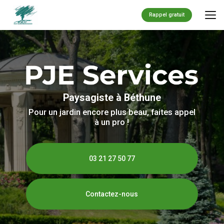
Aller
au
Rappel gratuit
contenu
principal
Paysagiste à Béthune
Pour un jardin encore plus beau, faites appel
à un pro !
03 21 27 50 77
Contactez-nous