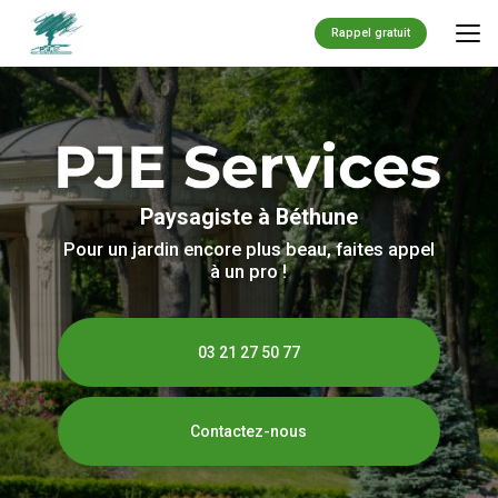
Aller
au
Rappel gratuit
contenu
principal
Paysagiste à Béthune
Pour un jardin encore plus beau, faites appel
à un pro !
03 21 27 50 77
Contactez-nous