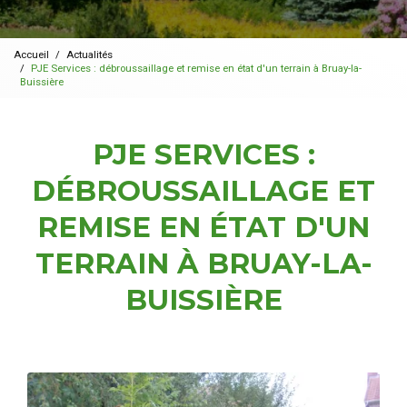
Accueil
Actualités
PJE Services : débroussaillage et remise en état d'un terrain à Bruay-la-
Buissière
PJE SERVICES :
DÉBROUSSAILLAGE ET
REMISE EN ÉTAT D'UN
TERRAIN À BRUAY-LA-
BUISSIÈRE