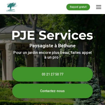
Aller
au
Rappel gratuit
contenu
principal
Paysagiste à Béthune
Pour un jardin encore plus beau, faites appel
à un pro !
03 21 27 50 77
Contactez-nous