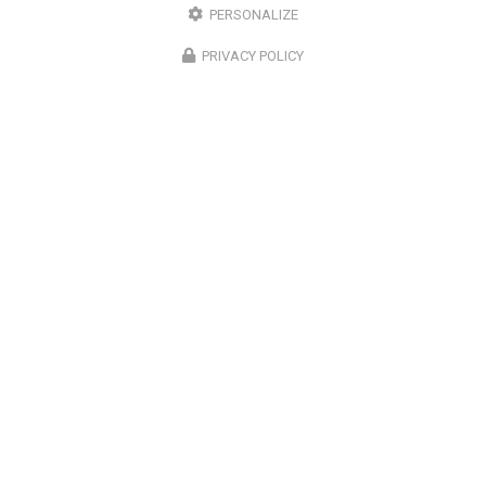
complément d'information concernant votre
projet
PERSONALIZE
autour de Béthune
: prenez…
PRIVACY POLICY
Toute l'actualité