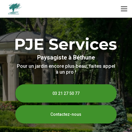
Aller
au
contenu
principal
Paysagiste à Béthune
Pour un jardin encore plus beau, faites appel
à un pro !
03 21 27 50 77
Contactez-nous