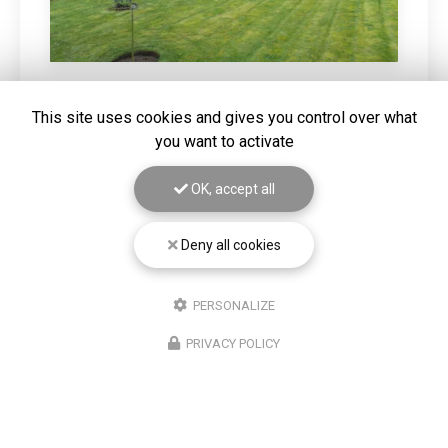
This site uses cookies and gives you control over what
20/03/2026
you want to activate
DEFRICHAGE D'UN TERRAIN SUR
HAZEBROUCK
OK, accept all
Gros nettoyage de terrain mis à la vente. Vous
souhaitant une agréable visite, si vous avez besoin d'un
complément d'information concernant votre
projet
Deny all cookies
autour de Béthune
: prenez…
PERSONALIZE
Toute l'actualité
PRIVACY POLICY