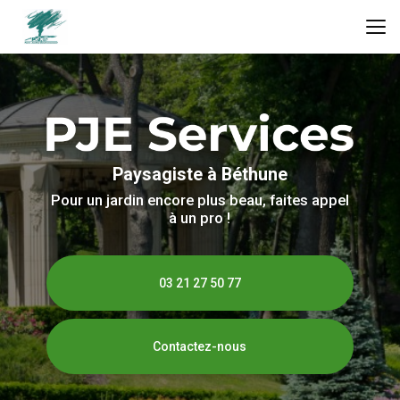
Aller
au
contenu
principal
Paysagiste à Béthune
Pour un jardin encore plus beau, faites appel
à un pro !
03 21 27 50 77
Contactez-nous