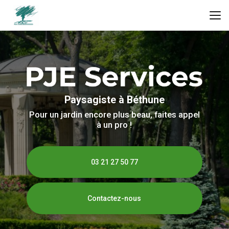
Aller
au
contenu
principal
Paysagiste à Béthune
Pour un jardin encore plus beau, faites appel
à un pro !
03 21 27 50 77
Contactez-nous