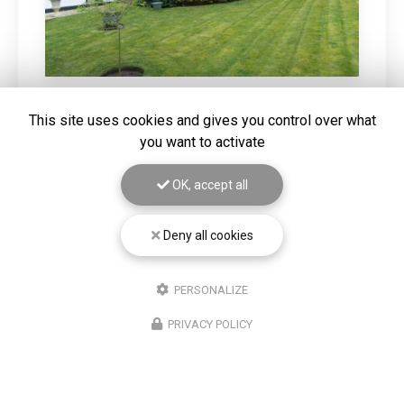
This site uses cookies and gives you control over what
20/03/2026
you want to activate
DEFRICHAGE D'UN TERRAIN SUR
HAZEBROUCK
OK, accept all
Gros nettoyage de terrain mis à la vente. Vous
souhaitant une agréable visite, si vous avez besoin d'un
complément d'information concernant votre
projet
Deny all cookies
autour de Béthune
: prenez…
PERSONALIZE
Toute l'actualité
PRIVACY POLICY