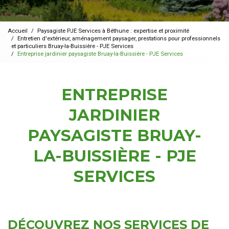
Accueil
Paysagiste PJE Services à Béthune : expertise et proximité
Entretien d'extérieur, aménagement paysager, prestations pour professionnels
et particuliers Bruay-la-Buissière - PJE Services
Entreprise jardinier paysagiste Bruay-la-Buissière - PJE Services
ENTREPRISE
JARDINIER
PAYSAGISTE BRUAY-
LA-BUISSIÈRE - PJE
SERVICES
DÉCOUVREZ NOS SERVICES DE