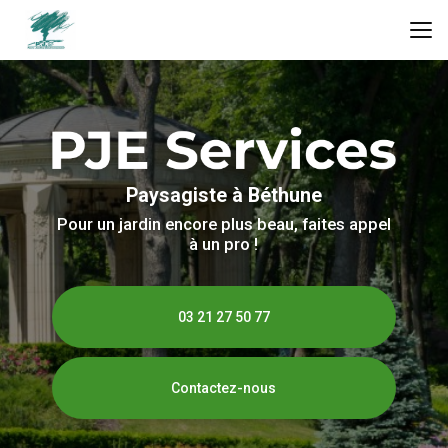
Aller
au
contenu
principal
Paysagiste à Béthune
Pour un jardin encore plus beau, faites appel
à un pro !
03 21 27 50 77
Contactez-nous