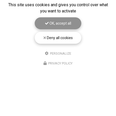
This site uses cookies and gives you control over what
you want to activate
OK, accept all
Deny all cookies
20/03/2026
DEFRICHAGE D'UN TERRAIN SUR
PERSONALIZE
HAZEBROUCK
PRIVACY POLICY
Gros nettoyage de terrain mis à la vente. Vous
souhaitant une agréable visite, si vous avez besoin d'un
complément d'information concernant votre
projet
autour de Béthune
: prenez…
Toute l'actualité