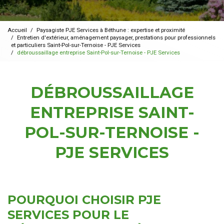
Accueil
Paysagiste PJE Services à Béthune : expertise et proximité
Entretien d'extérieur, aménagement paysager, prestations pour professionnels
et particuliers Saint-Pol-sur-Ternoise - PJE Services
débroussaillage entreprise Saint-Pol-sur-Ternoise - PJE Services
DÉBROUSSAILLAGE
ENTREPRISE SAINT-
POL-SUR-TERNOISE -
PJE SERVICES
POURQUOI CHOISIR PJE
SERVICES POUR LE