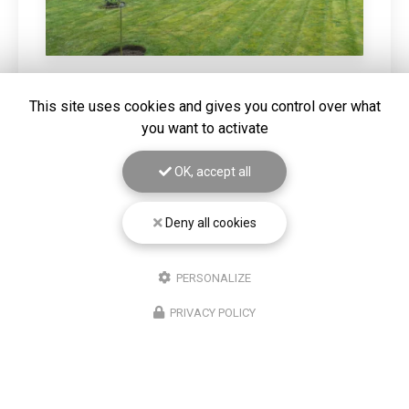
This site uses cookies and gives you control over what
20/03/2026
you want to activate
DEFRICHAGE D'UN TERRAIN SUR
HAZEBROUCK
OK, accept all
Gros nettoyage de terrain mis à la vente. Vous
souhaitant une agréable visite, si vous avez besoin d'un
complément d'information concernant votre
projet
Deny all cookies
autour de Béthune
: prenez…
Toute l'actualité
PERSONALIZE
PRIVACY POLICY