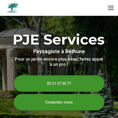
Aller
au
contenu
principal
Paysagiste à Béthune
Pour un jardin encore plus beau, faites appel
à un pro !
03 21 27 50 77
Contactez-nous