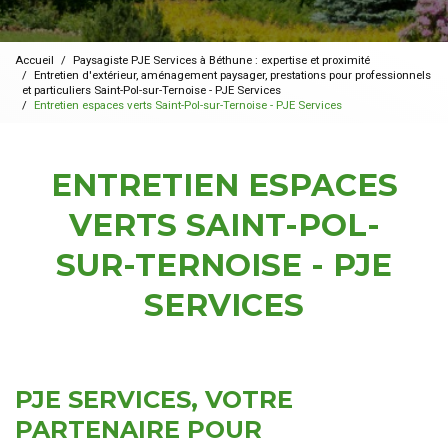
Accueil
Paysagiste PJE Services à Béthune : expertise et proximité
Entretien d'extérieur, aménagement paysager, prestations pour professionnels
et particuliers Saint-Pol-sur-Ternoise - PJE Services
Entretien espaces verts Saint-Pol-sur-Ternoise - PJE Services
ENTRETIEN ESPACES
VERTS SAINT-POL-
SUR-TERNOISE - PJE
SERVICES
PJE SERVICES, VOTRE
PARTENAIRE POUR