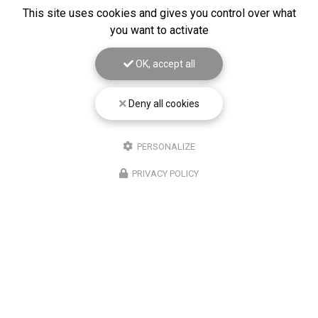
DEFRICHAGE D'UN TERRAIN SUR
This site uses cookies and gives you control over what
HAZEBROUCK
you want to activate
Gros nettoyage de terrain mis à la vente. Vous
souhaitant une agréable visite, si vous avez besoin d'un
OK, accept all
complément d'information concernant votre
projet
autour de Béthune
: prenez…
Deny all cookies
Toute l'actualité
PERSONALIZE
PRIVACY POLICY