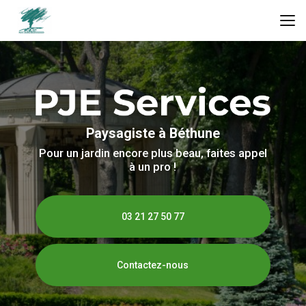
Aller
au
contenu
principal
Paysagiste à Béthune
Pour un jardin encore plus beau, faites appel
à un pro !
03 21 27 50 77
Contactez-nous