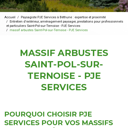
Accueil
Paysagiste PJE Services à Béthune : expertise et proximité
Entretien d'extérieur, aménagement paysager, prestations pour professionnels
et particuliers Saint-Pol-sur-Ternoise - PJE Services
massif arbustes Saint-Pol-sur-Ternoise - PJE Services
MASSIF ARBUSTES
SAINT-POL-SUR-
TERNOISE - PJE
SERVICES
POURQUOI CHOISIR PJE
SERVICES POUR VOS MASSIFS