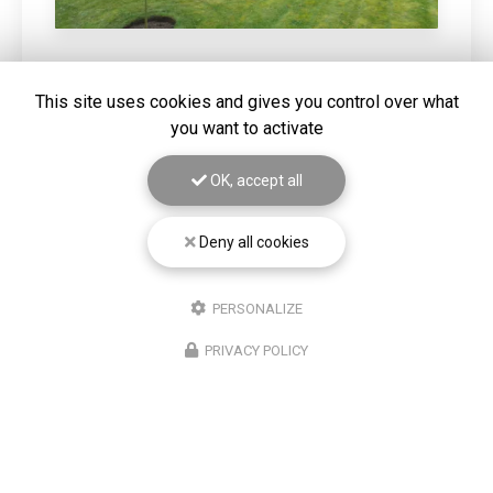
20/03/2026
This site uses cookies and gives you control over what
DEFRICHAGE D'UN TERRAIN SUR
you want to activate
HAZEBROUCK
Gros nettoyage de terrain mis à la vente. Vous
OK, accept all
souhaitant une agréable visite, si vous avez besoin d'un
complément d'information concernant votre
projet
autour de Béthune
: prenez…
Deny all cookies
Toute l'actualité
PERSONALIZE
PRIVACY POLICY