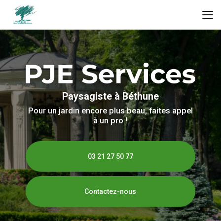
Aller
au
contenu
principal
Paysagiste à Béthune
Pour un jardin encore plus beau, faites appel
à un pro !
03 21 27 50 77
Contactez-nous