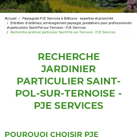
Accueil
Paysagiste PJE Services à Béthune : expertise et proximité
Entretien d'extérieur, aménagement paysager, prestations pour professionnels
et particuliers Saint-Pol-sur-Ternoise - PJE Services
Recherche jardinier particulier Saint-Pol-sur-Ternoise - PJE Services
RECHERCHE
JARDINIER
PARTICULIER SAINT-
POL-SUR-TERNOISE -
PJE SERVICES
POURQUOI CHOISIR PJE