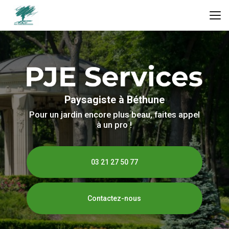
Aller
au
contenu
principal
Paysagiste à Béthune
Pour un jardin encore plus beau, faites appel
à un pro !
03 21 27 50 77
Contactez-nous