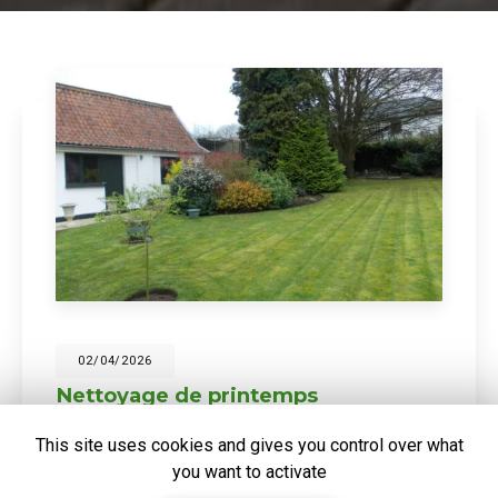
20/03/2026
DEFRICHAGE D'UN TERRAIN SUR
HAZEBROUCK
This site uses cookies and gives you control over what
Gros nettoyage de terrain mis à la vente. Vous
you want to activate
souhaitant une agréable visite, si vous avez besoin d'un
complément d'information concernant votre
projet