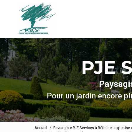
Navigation principale
Aller
au
contenu
principal
Paysagi
Pour un jardin encore plu
Accueil
Paysagiste PJE Services à Béthune : expertise 