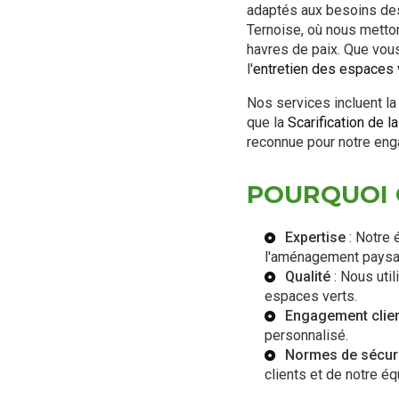
adaptés aux besoins des
Ternoise, où nous metton
havres de paix. Que vou
l'
entretien des espaces 
Nos services incluent l
que la
Scarification de l
reconnue pour notre enga
POURQUOI C
Expertise
: Notre 
l'aménagement paysa
Qualité
: Nous util
espaces verts.
Engagement clie
personnalisé.
Normes de sécur
clients et de notre éq