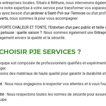
 entreprises locales. Situés à Béthune, nous intervenons égalem
s notre expertise à votre service pour transformer vos espaces
s ayez besoin d'un
jardinier à Saint-Pol-sur-Ternoise
ou d'un pro
verts
, nous sommes là pour vous accompagner.
a
FORTE CHALEUR ET TONTE
, l'
Entretien d'un parc public et taill
a pelouse : quelle saison ?
. Nous sommes également une
Entrepr
gement envers la qualité et la sécurité.
HOISIR PJE SERVICES ?
équipe est composée de professionnels qualifiés et expérimen
ger.
isons des matériaux de haute qualité pour garantir la durabilité e
nt
: Nous nous engageons à respecter vos attentes et à vous four
ité
: Nous respectons toutes les normes de sécurité pour assure
uipe.