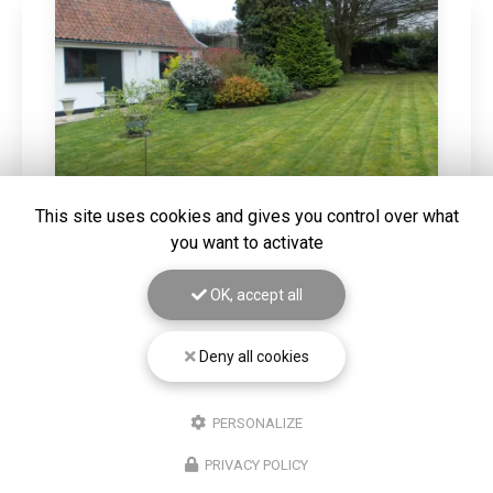
This site uses cookies and gives you control over what
you want to activate
20/03/2026
DEFRICHAGE D'UN TERRAIN SUR
OK, accept all
HAZEBROUCK
Gros nettoyage de terrain mis à la vente. Vous
Deny all cookies
souhaitant une agréable visite, si vous avez besoin d'un
complément d'information concernant votre
projet
autour de Béthune
: prenez…
PERSONALIZE
Toute l'actualité
PRIVACY POLICY