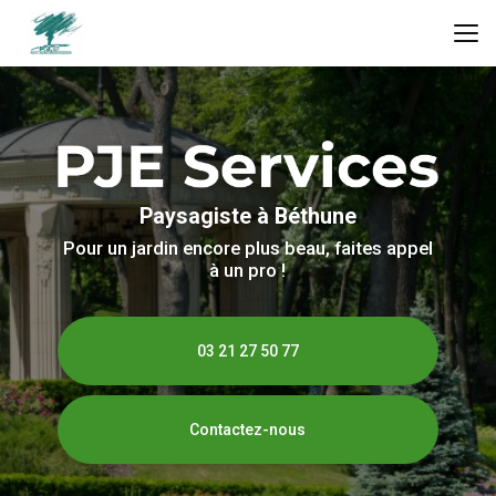
Aller
au
contenu
principal
Paysagiste à Béthune
Pour un jardin encore plus beau, faites appel
à un pro !
03 21 27 50 77
Contactez-nous